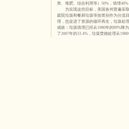
类、堆肥、综合利用等）50%，填埋40%
为实现这些目标，美国各州普遍采
庭院垃圾和餐厨垃圾等按类别作为分流
理，也促进了资源的循环再生，垃圾处
成效：垃圾填埋已经从1980年的89%降为
了2007年的33.4%，垃圾焚烧处理从1980
（二）垃圾处理方式的演变
全美国1988年共有垃圾填埋场7924个，1
总体上呈下降趋势。垃圾焚烧厂数量从199
变能源工厂。2004年全美国共有废物定点
1042个增长到2004年的7689个，成
目前在美国的不同地区，垃圾处理方式
33%，焚烧占31%。美国西部的填埋占5
各地区垃圾处理费用也不尽相同，如
州，每吨填埋费67美元，新罕布什尔州每
费平均每吨37美元。焚烧费最高的地区也
均焚烧费为每吨70美元。
二、美国固体废弃物立法与管理
美国固体废物立法与管理已形成了