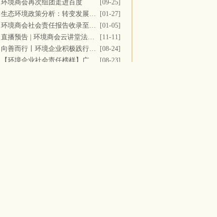
环境商会再次组团走进百度
[09-25]
生态环境政策分析：转变发展方式，推进“双碳”目标
[01-27]
环境商会社会责任报告收录至《中国民营企业社会责任报告》
[01-05]
直播预告 | 环境商会云讲堂法务专场第十一期
[11-11]
向善而行丨环境企业积极践行社会责任 彰显优秀榜样力量
[08-24]
【环境企业社会责任榜样】广西碧清源环保投资有限公司
[08-23]
企业动态
【更多】
大唐环境董事长辞任
[06-16]
节能国祯：提前终止吴桥县城区污水处理厂PPP项目合同
[06-15]
中建环能与中国能建葛洲坝生态环保公司开展座谈交流
[06-15]
绿色动力中标天台县垃圾焚烧及飞灰填埋场运维服务
[06-13]
光大装备中标长春市城市生活垃圾处理中心渗滤液系统更新改造项目
[06-12]
3.01亿元！台州水务拟出售滨海水务全部股权
[06-11]
浙江省环保集团携手宝武环科签署战略合作协议
[06-11]
注册资本4.8亿 中国水务成立新公司
[06-11]