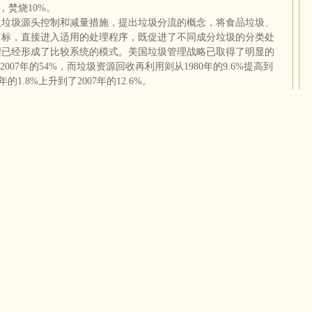
，焚烧10%。
取垃圾源头控制和减量措施，提出垃圾分流的概念，将食品垃圾、
目标，直接进入适用的处理程序，既促进了不同成分垃圾的分类处
理已经形成了比较系统的模式。美国垃圾管理战略已取得了明显的
2007年的54%，而垃圾资源回收再利用则从1980年的9.6%提高到
年的1.8%上升到了2007年的12.6%。
999年为2514个，2002年下降到1767个，2004年又降为1654个，
7年的131座下降到2004年的101座，包括焚烧和生物制能的废物
回收场地12694个，路边资源垃圾分类回收项目也从1989年的
为废物资源回收的重要组成部分。
的比例各不相同。如：新英格兰地区的填埋占36%，回收占
8%，回收占39%，焚烧占3%。
：佛蒙特州的垃圾填埋费最高，每吨75美元，其次是马萨诸塞
吨66美元，缅因州每吨65美元，特拉华州每吨58美元，全美填埋
都在东北部的几个州，平均焚烧费每吨为120～140美元，全国平
比较成熟和完善的环境立法体系。目前已经形成了由几十个法律、