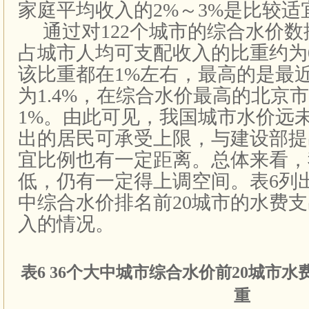
家庭平均收入的
2%
～
3%
是比较适
通过对
122
个城市的综合水价数
占城市人均可支配收入的比重约为
该比重都在
1%
左右，最高的是最
为
1.4%
，在综合水价最高的北京市
1%
。由此可见，我国城市水价远
出的居民可承受上限，与建设部提
宜比例也有一定距离。总体来看，
低，仍有一定得上调空间。表
6
列
中综合水价排名前
20
城市的水费支
入的情况。
表
6 36
个大中城市综合水价前
20
城市水
重