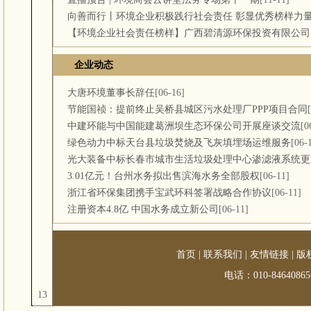
向善而行丨环境企业积极践行社会责任 彰显优秀榜样力
【环境企业社会责任榜样】广西碧清源环保投资有限公司
企业动态
大唐环境董事长辞任
[06-16]
节能国祯：提前终止吴桥县城区污水处理厂PPP项目合同
中建环能与中国能建葛洲坝生态环保公司开展座谈交流
[0
绿色动力中标天台县垃圾焚烧及飞灰填埋场运维服务
[06-
光大装备中标长春市城市生活垃圾处理中心渗滤液系统更
3.01亿元！台州水务拟出售滨海水务全部股权
[06-11]
浙江省环保集团携手宝武环科签署战略合作协议
[06-11]
注册资本4.8亿 中国水务成立新公司
[06-11]
首页
|
联系我们
|
友情链接
|
版
电话：010-84640865-
13