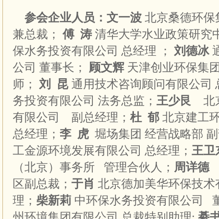
参会企业人员：文一波
北京桑德环保
兼总裁；
傅
涛
清华大学水业政策研究
保水务投资有限公司
总经理
；
刘德冰
公司
董事长；
顾文辉
天津创业环保集
师；
刘
昆
通用技术咨询顾问有限公司
务投资有限公司
法务总监；
王少艮
北
有限公司
副总经理；
杜 郁
北京建工
总经理；
李
虎
堀场集团
经营战略部
副
工金源环境发展有限公司
总经理；
王卫
（北京）事务所
管理合伙人；
周详德
区副总裁；
于肖
北京德加美华环保技术
理
；
柴新莉
中环保水务投资有限公司
州环境集团有限公司
总裁特别助理
;
綦