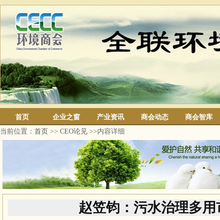
首页
企业之窗
产业资讯
商会动态
商会智库
当前位置：
首页
>>
CEO论见
>>内容详细
赵笠钧：污水治理多用