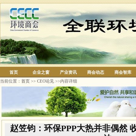
首页
企业之窗
产业资讯
商会动态
商会智库
当前位置：
首页
>>
CEO论见
>>内容详细
赵笠钧：环保PPP大热并非偶然 