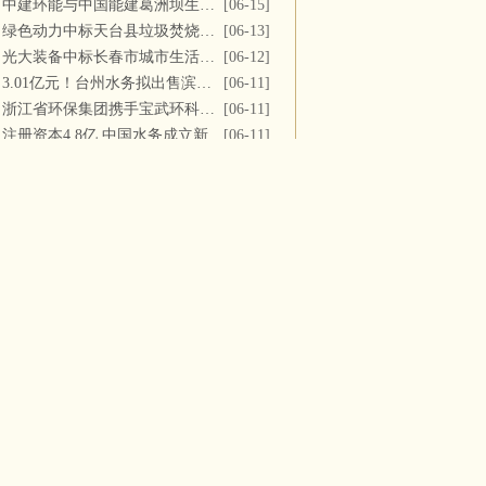
中建环能与中国能建葛洲坝生态环保公司开展座谈交流
[06-15]
绿色动力中标天台县垃圾焚烧及飞灰填埋场运维服务
[06-13]
光大装备中标长春市城市生活垃圾处理中心渗滤液系统更新改造项目
[06-12]
3.01亿元！台州水务拟出售滨海水务全部股权
[06-11]
浙江省环保集团携手宝武环科签署战略合作协议
[06-11]
注册资本4.8亿 中国水务成立新公司
[06-11]