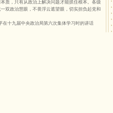
清本质，只有从政治上解决问题才能抓住根本。各级
就一双政治慧眼，不畏浮云遮望眼，切实担负起党和
平在十九届中央政治局第六次集体学习时的讲话
鉴别力，观察分析形势首先要把握政治因素，特别是
眼睛亮、见事早、行动快。
近平在中央党校（国家行政学院）中青年干部培训班
政治敏锐性和政治鉴别力，对容易诱发政治问题特别
苗头性倾向性问题，做到眼睛亮、见事早、行动快，
度重视并及时阻断不同领域风险的转化通道，避免各
非公共性风险扩大为公共性风险、非政治性风险蔓延
平在十九届中央政治局第六次集体学习时的讲话