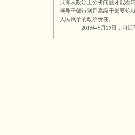
只有从政治上分析问题才能看
领导干部特别是高级干部要炼
人民赋予的政治责任。
——
年
月
日，习近
2018
6
29
要不断提高政治敏锐性和政治
要能够透过现象看本质，做到
——
年
月
日，习
2020
10
10
开班式上发表重要讲话
要教育引导各级领导干部增强
是重大突发事件的敏感因素、
及时消除各种政治隐患。要高
领域风险产生交叉感染，防止
为政治风险。
——
年
月
日，习近
2018
6
29