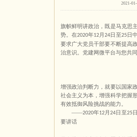
2021-
旗帜鲜明讲政治，既是马克思
势。在
年
月
日至
日
2020
12
24
25
要求广大党员干部要不断提高
治意识。党建网微平台与您共
增强政治判断力，就要以国家
社会主义为本，增强科学把握
有效抵御风险挑战的能力。
——
年
月
日至
2020
12
24
25
要讲话