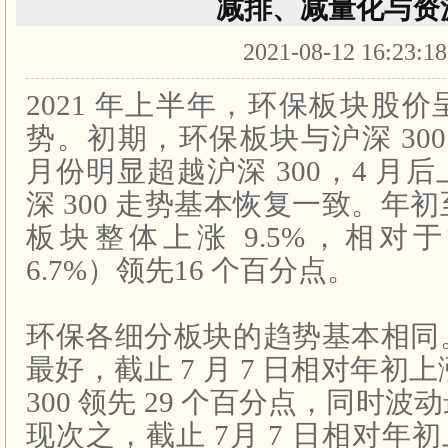
减排、减量化与资
2021-08-12 16:23:1
2021
年上半年，环保板块股价
势。初期，环保板块与沪深
300
月份明显超越沪深
300
，
4
月后
深
300
走势基本恢复一致。年初
板块整体上涨
9.5%
，相对于
6.7%
）领先
16
个百分点。
环保各细分板块的趋势基本相同
最好，截止
7
月
7
日相对年初上
300
领先
29
个百分点，同时波动
现次之，截止
7
月
7
日相对年初