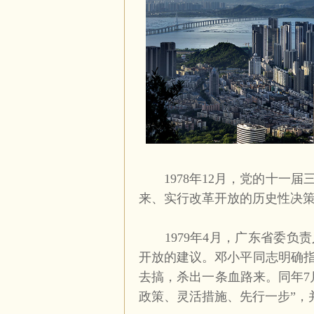
1978
年
12
月，党的十一届
来、实行改革开放的历史性决
1979
年
4
月，广东省委负责
开放的建议。邓小平同志明确
去搞，杀出一条血路来。同年
7
政策、灵活措施、先行一步”，