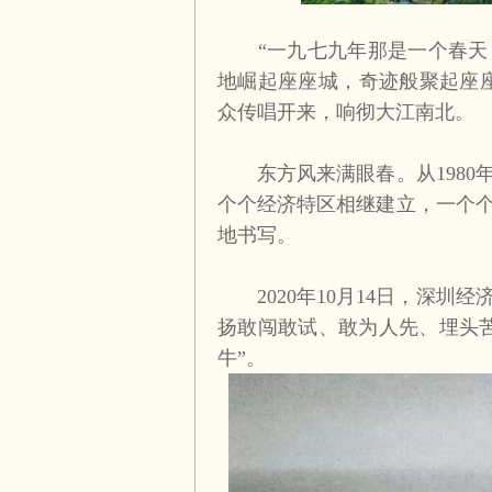
“一九七九年那是一个春天，
地崛起座座城，奇迹般聚起座
众传唱开来，响彻大江南北。
东方风来满眼春。从
1980
个个经济特区相继建立，一个
地书写。
2020
年
10
月
14
日，深圳经
扬敢闯敢试、敢为人先、埋头
牛”。