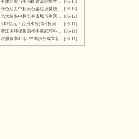
中建环能与中国能建葛洲坝生态环保公司开展座谈交流
[06-15]
绿色动力中标天台县垃圾焚烧及飞灰填埋场运维服务
[06-13]
光大装备中标长春市城市生活垃圾处理中心渗滤液系统更新改造项目
[06-12]
3.01亿元！台州水务拟出售滨海水务全部股权
[06-11]
浙江省环保集团携手宝武环科签署战略合作协议
[06-11]
注册资本4.8亿 中国水务成立新公司
[06-11]