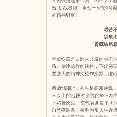
青藏铁路是举世瞩目的伟大工
出“挑战极限，勇创一流”的青
的精神财富。
艰苦
缺氧
青藏铁路
青藏铁路是西部大开发的标志
路。修建这样的铁路，不仅需
要强大的精神支柱作支撑。这就
所谓“极限”，首先是高寒缺氧
米以上的地段占全线的
85%
左
下
45
摄氏度，空气氧含量平均
自然疫源多，被称为常人生存极