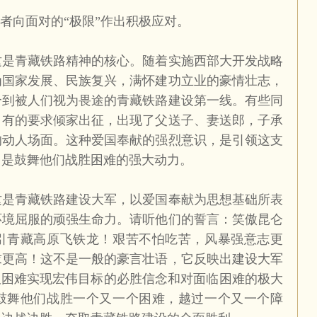
设者向面对的“极限”作出积极应对。
这是青藏铁路精神的核心。随着实施西部大开发战略
为国家发展、民族复兴，满怀建功立业的豪情壮志，
合到被人们视为畏途的青藏铁路建设第一线。有些同
，有的要求倾家出征，出现了父送子、妻送郎，子承
的动人场面。这种爱国奉献的强烈意识，是引领这支
，是鼓舞他们战胜困难的强大动力。
这是青藏铁路建设大军，以爱国奉献为思想基础所表
环境屈服的顽强生命力。请听他们的誓言：笑傲昆仑
引青藏高原飞铁龙！艰苦不怕吃苦，风暴强意志更
求更高！这不是一般的豪言壮语，它反映出建设大军
服困难实现宏伟目标的必胜信念和对面临困难的极大
鼓舞他们战胜一个又一个困难，越过一个又一个障