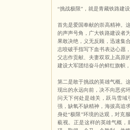
“挑战极限”，就是青藏铁路建
首先是爱国奉献的崇高精神。
的声声号角，广大铁路建设者
果敢决绝，义无反顾，迅速集
志咬破手指写下血书表达心愿
父志作贡献、夫妻双双上高原
建设大军团结奋斗的鲜红旗帜
第二是敢于挑战的英雄气概。
现出的永远向前，决不向恶劣
问天下何处是雄关，跃马雪域
强，缺氧不缺精神，海拔高追
身处“极限”环境的达观，对克
藐视。正是这样的英雄气概，