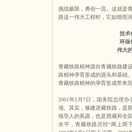
挑战极限，勇创一流。这就是
路这一伟大工程时，它如细雨
技术
环保
伟大
青藏铁路精神源自青藏铁路建
路精神孕育形成的源头和基础
青藏铁路精神的孕育形成带来
2001
年
2
月
7
日，国务院总理办
项。其实，修建进藏铁路，是
领导人的夙愿，也是西藏和全
水平，青藏铁路历经“两上两