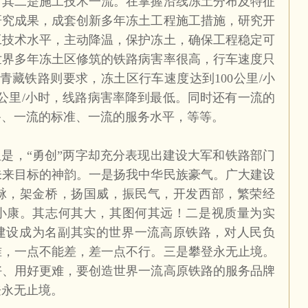
。其二是施工技术一流。在掌握沿线冻土分布及特征
研究成果，成套创新多年冻土工程施工措施，研究开
工技术水平，主动降温，保护冻土，确保工程稳定可
世界多年冻土区修筑的铁路病害率很高，行车速度只
青藏铁路则要求，冻土区行车速度达到
100
公里
/
小
公里
/
小时，线路病害率降到最低。同时还有一流的
备、一流的标准、一流的服务水平，等等。
但是，“勇创”两字却充分表现出建设大军和铁路部门
未来目标的神韵。一是扬我中华民族豪气。广大建设
脉，架金桥，扬国威，振民气，开发西部，繁荣经
小康。其志何其大，其图何其远！二是视质量为实
路建设成为名副其实的世界一流高原铁路，对人民负
准，一点不能差，差一点不行。三是攀登永无止境。
好、用好更难，要创造世界一流高原铁路的服务品牌
登永无止境。