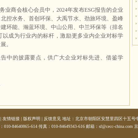
业商会核心会员中，2024年发布ESG报告的企业
、北控水务、首创环保、大禹节水、劲旅环境、盈峰
中建环能、瀚蓝环境、中山公用、中兰环保等（排名
告可以成为行业内的标杆，激励更多业内企业对标学
发展。
报告中的披露要点，供广大企业对标先进、借鉴学
|
友情链接
|
版权声明
|
反馈意见
地址：北京市朝阳区安慧里四区十五号中国五
010-84640865-614 传真：010-84649343-616 邮箱：sf@cecc-china.com
京