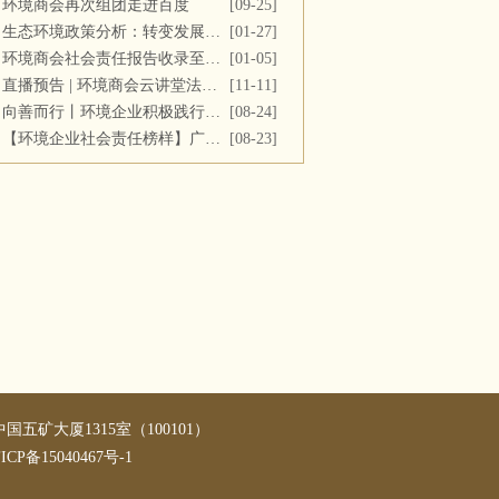
环境商会再次组团走进百度
[09-25]
生态环境政策分析：转变发展方式，推进“双碳”目标
[01-27]
环境商会社会责任报告收录至《中国民营企业社会责任报告》
[01-05]
直播预告 | 环境商会云讲堂法务专场第十一期
[11-11]
向善而行丨环境企业积极践行社会责任 彰显优秀榜样力量
[08-24]
【环境企业社会责任榜样】广西碧清源环保投资有限公司
[08-23]
矿大厦1315室（100101）
ICP备15040467号-1