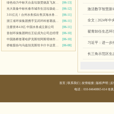
绿色动力中标天台县垃圾焚烧及飞灰填埋场运维服务
[06-13]
光大装备中标长春市城市生活垃圾处理中心渗滤液系统更新改造项目
[06-12]
激活数字智慧新
3.01亿元！台州水务拟出售滨海水务全部股权
[06-11]
全文 | 2024
浙江省环保集团携手宝武环科签署战略合作协议
[06-11]
注册资本4.8亿 中国水务成立新公司
[06-11]
翟青卸任生态环
首创环保集团聘任王征戍为公司总经理
[06-10]
中国路桥签署哈萨克斯坦阿斯塔纳市2号污水处理厂项目商务合同
[06-10]
习近平：进一步
侨银股份与乌兹别克斯坦卡什卡达里亚州签署合作备忘录
[06-08]
长三角示范区生
首页
|
联系我们
|
友情链接
|
版权声明
|
反
电话：010-84640865-614 传真：