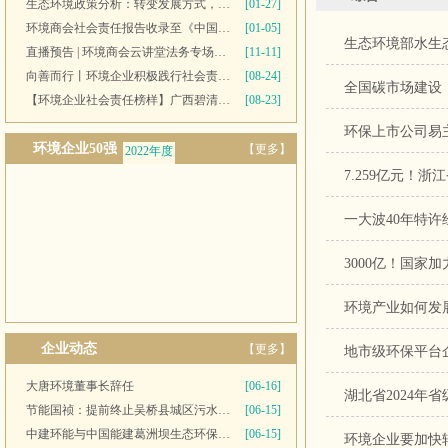
生态环境政策分析：转变发展方式，推进“双碳”目标
[01-27]
环境商会社会责任报告收录至《中国民营企业社会责任报告》
[01-05]
生态环境部水生
直播预告 | 环境商会云讲堂法务专场第十一期
[11-11]
向善而行丨环境企业积极践行社会责任 彰显优秀榜样力量
[08-24]
全国碳市场建设
【环境企业社会责任榜样】广西碧清源环保投资有限公司
[08-23]
环保上市公司易
环境企业50强
【更多】
2022年度
2021年度
一大波40年特
3000亿！国家
环境产业如何发
企业动态
【更多】
地市级环保平台
大唐环境董事长辞任
[06-16]
湖北省2024年
节能国祯：提前终止吴桥县城区污水处理厂PPP项目合同
[06-15]
中建环能与中国能建葛洲坝生态环保公司开展座谈交流
[06-15]
环境企业要加快