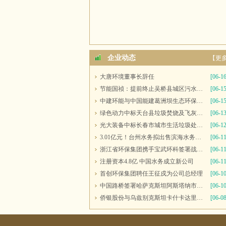
企业动态
【更
大唐环境董事长辞任
[06-16
节能国祯：提前终止吴桥县城区污水处理厂PPP项目合同
[06-15
中建环能与中国能建葛洲坝生态环保公司开展座谈交流
[06-15
绿色动力中标天台县垃圾焚烧及飞灰填埋场运维服务
[06-13
光大装备中标长春市城市生活垃圾处理中心渗滤液系统更新改造项目
[06-12
3.01亿元！台州水务拟出售滨海水务全部股权
[06-11
浙江省环保集团携手宝武环科签署战略合作协议
[06-11
注册资本4.8亿 中国水务成立新公司
[06-11
首创环保集团聘任王征戍为公司总经理
[06-10
中国路桥签署哈萨克斯坦阿斯塔纳市2号污水处理厂项目商务合同
[06-10
侨银股份与乌兹别克斯坦卡什卡达里亚州签署合作备忘录
[06-08