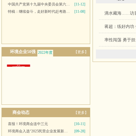
中国共产党第十九届中央委员会第六次全体会议公报
[11-12]
特稿：继续奋斗，走好新时代赶考路——写在党的十九届六中全会召开之际
[11-08]
滴水藏海……访
蒋超：练好内功
率性闯荡 勇于
环境企业50强
【更多】
2022年度
2021年度
商会动态
【更多】
喜报！环境商会连中三元
[10-11]
环境商会入选“2025民营企业发展新质生产力系列典型案例”
[09-28]