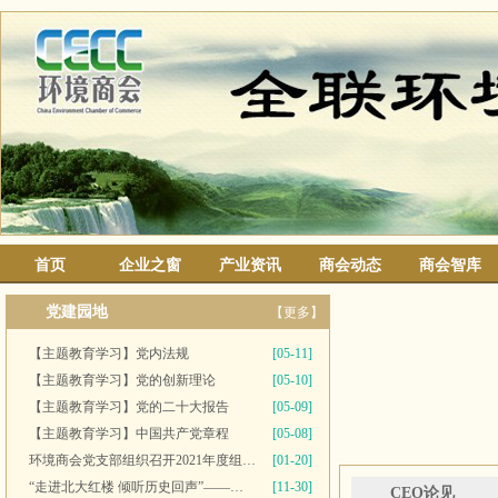
首页
企业之窗
产业资讯
商会动态
商会智库
党建园地
【更多】
【主题教育学习】党内法规
[05-11]
【主题教育学习】党的创新理论
[05-10]
【主题教育学习】党的二十大报告
[05-09]
【主题教育学习】中国共产党章程
[05-08]
环境商会党支部组织召开2021年度组织生活会并开展民主评议党员工作
[01-20]
“走进北大红楼 倾听历史回声”——多家党组织联合开展主题党日活动
[11-30]
CEO论见