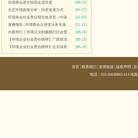
环境商会再次组团走进百度
[09-25]
生态环境政策分析：转变发展方式，推进“双碳”目标
[01-27]
环境商会社会责任报告收录至《中国民营企业社会责任报告》
[01-05]
直播预告 | 环境商会云讲堂法务专场第十一期
[11-11]
向善而行丨环境企业积极践行社会责任 彰显优秀榜样力量
[08-24]
【环境企业社会责任榜样】广西碧清源环保投资有限公司
[08-23]
【环境企业社会责任榜样】北京绿景行科技发展有限公司
[08-20]
首页
|
联系我们
|
友情链接
|
版权声明
|
反
电话：010-84640865-614 传真：