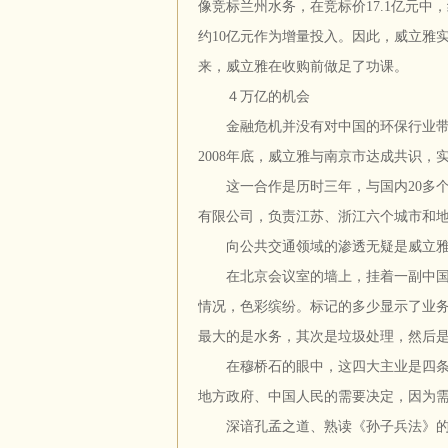
像竞标兰州水务，在竞标价17.1亿元中，
约10亿元作为增量投入。因此，威立雅实际
来，威立雅在收购前做足了功课。
４万亿的机会
金融危机并没有对中国的环保行业带
2008年底，威立雅与南京市达成共识
这一合作是历时三年，与国内20多个
有限公司，负责江苏、浙江六个城市和
向公共交通领域的渗透无疑是威立雅
在北京会议室的墙上，挂着一副中国地
情况，色彩缤纷。标记的多少显示了业
最大的是水务，其次是垃圾处理，然后
在穆桥石的眼中，这四大主业是四条平
地方政府、中国人民的需要决定，因为
深谙孔孟之道、熟读《孙子兵法》的穆