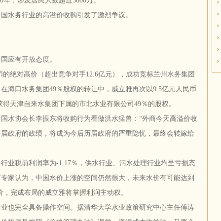
0年，涉及居民人数超过3000万。
中国水务行业的高溢价收购引发了激烈争议。
国应有开放态度。
民币的绝对高价（超出竞争对手12.6亿元），成功竞标兰州水务集团
，在海口水务集团49％股权的转让中，威立雅再次以9.5亿元人民币
亿获得天津自来水集团下属的市北水业有限公司49％的股权。
水协会长李振东将收购行为看做洪水猛兽：“外商今天高溢价收
一届政府的政绩，将成为今后历届政府的严重隐忧，最终会转嫁给
行业税前利润率为-1.17％，供水行业、污水处理行业均呈亏损态
有专家认为，中国水价上涨的空间仍然很大，未来水价有可能达到
涨价，完成布局的威立雅将掌握利润主动权。
企业也完全具备操作空间。据清华大学水业政策研究中心主任傅涛