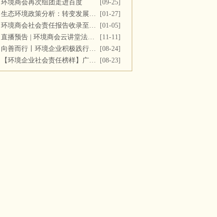
环境商会再次组团走进百度
[09-25]
生态环境政策分析：转变发展方式，推进“双碳”目标
[01-27]
环境商会社会责任报告收录至《中国民营企业社会责任报告》
[01-05]
直播预告 | 环境商会云讲堂法务专场第十一期
[11-11]
向善而行丨环境企业积极践行社会责任 彰显优秀榜样力量
[08-24]
【环境企业社会责任榜样】广西碧清源环保投资有限公司
[08-23]