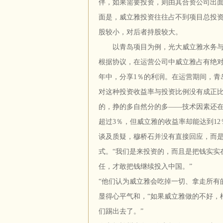
伴，如果需要投资，则由其合资公司出
面是，威立雅投资往往占不到项目总投资
股较小，对后者持股较大。
以青岛项目为例，光大威立雅水务与青岛
根据协议，在运营公司中威立雅占有绝对
年中，分享1％的利润。在运营期间，青
对这种投资收益率与投资比例没有成正
的，挣的多自然分的多——技术因素还在
超过3％，但威立雅的收益率却能达到12％
谈及质疑，穆桥石并没有直接回应，而
式。“我们是来投资的，而且是把钱实实
任，才敢把钱继续投入中国。”
“他们认为威立雅会吃掉一切、拿走所有
显得心平气和，“如果威立雅做的不好，
们踢出去了。”