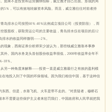
面。如果不是投资和运营捆绑招标，威立雅才自己出面。形成的局
的5％，可以有效地转嫁资本风险。而且，威立雅往往对前者持
排水公司按照60％:40％比例成立项目公司（投资阶段），而
控股股权，获取营运公司的主要收益，青岛排水仅在项目的后12
岛排水的收益同样微弱——2％。
比的现象，西南证券分析师宋少波认为，那些钱威立雅靠本事挣
其外。国内水务龙头首创股份收益率很低，2008年收益率全年不
-18％。
是从另一种角度来解释——投资一直是威立雅最行之有效的盈利模
在在地投入到了中国的环保领域。因为我们相信中国，基于这种信
的东西。但是，水靠飞机、火车是带不走的。”对质疑者，穆桥石
根本不需要这些保护主义者来惩罚我们，中国政府和人民早就把我