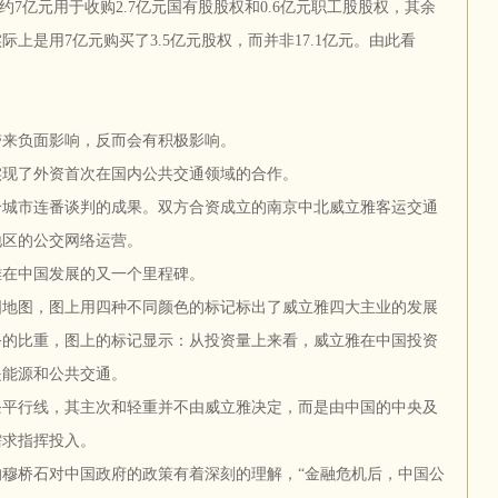
约7亿元用于收购2.7亿元国有股股权和0.6亿元职工股股权，其余
上是用7亿元购买了3.5亿元股权，而并非17.1亿元。由此看
来负面影响，反而会有积极影响。
，实现了外资首次在国内公共交通领域的合作。
城市连番谈判的成果。双方合资成立的南京中北威立雅客运交通
地区的公交网络运营。
在中国发展的又一个里程碑。
图，图上用四种不同颜色的标记标出了威立雅四大主业的发展
务的比重，图上的标记显示：从投资量上来看，威立雅在中国投资
是能源和公共交通。
行线，其主次和轻重并不由威立雅决定，而是由中国的中央及
需求指挥投入。
桥石对中国政府的政策有着深刻的理解，“金融危机后，中国公