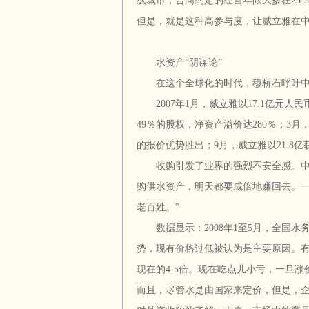
线城市，合同约定的经营年限大多在25-3
但是，就是这种高参与度，让威立雅在
水资产“阴谋论”
在这个全球化的时代，穆桥石呼吁中
2007年1月，威立雅以17.1亿元人
49％的股权，净资产溢价达280％；3月
的报价优势胜出；9月，威立雅以21.8
收购引发了业界的强烈不安全感。中国
购供水资产，明天都要成倍地赚回去。
老百姓。”
数据显示：2008年1至5月，全国水务
势，现有价格过低被认为是主要原因。
现在的4-5倍。现在吃点儿小亏，一旦
而且，尽管水是由国家来定价，但是，