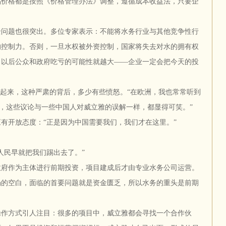
品价格都是按照《价格管理办法》调整，遵循成本收益法，只要企
全问题也很突出。多位专家表示：不能将水务行业与其他竞争性行
的控制力。否则，一旦水权被外资控制，国家将失去对水的拥有权
，以后公众和政府吃亏的可能性就越大——企业一定会把今天的投
肃起来，这种严肃的背后，多少有些愤怒。“在欧洲，我也常常听到
来，这些议论与一些中国人对威立雅的误解一样，都显得可笑。”
有开放态度：“正是因为中国需要我们，我们才在这里。”
民早就把我们踢出去了。”
作为主体进行前期投资，项目建成后才由专业水务公司运营。
场的空白，面临的首要问题就是资金匮乏，所以水务的重头是前期
操作方式引人注目：很多的项目中，威立雅都会寻找一个合作伙