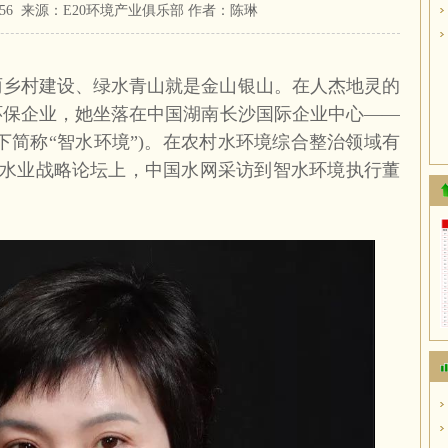
10:55:56 来源：E20环境产业俱乐部 作者：陈琳
丽乡村建设、绿水青山就是金山银山。在人杰地灵的
环保企业，她坐落在中国湖南长沙国际企业中心——
下简称“智水环境”
)
。在农村水环境综合整治领域有
水业战略论坛上，中国水网采访到智水环境执行董