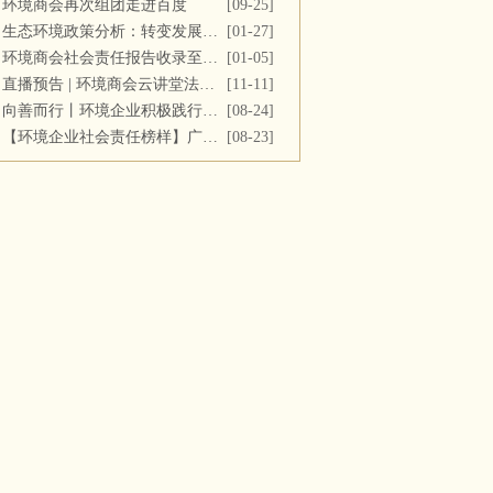
环境商会再次组团走进百度
[09-25]
生态环境政策分析：转变发展方式，推进“双碳”目标
[01-27]
环境商会社会责任报告收录至《中国民营企业社会责任报告》
[01-05]
直播预告 | 环境商会云讲堂法务专场第十一期
[11-11]
向善而行丨环境企业积极践行社会责任 彰显优秀榜样力量
[08-24]
【环境企业社会责任榜样】广西碧清源环保投资有限公司
[08-23]