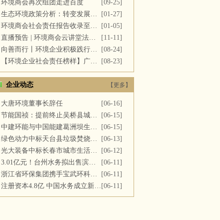
环境商会再次组团走进百度
[09-25]
生态环境政策分析：转变发展方式，推进“双碳”目标
[01-27]
环境商会社会责任报告收录至《中国民营企业社会责任报告》
[01-05]
直播预告 | 环境商会云讲堂法务专场第十一期
[11-11]
向善而行丨环境企业积极践行社会责任 彰显优秀榜样力量
[08-24]
【环境企业社会责任榜样】广西碧清源环保投资有限公司
[08-23]
企业动态
【更多】
大唐环境董事长辞任
[06-16]
节能国祯：提前终止吴桥县城区污水处理厂PPP项目合同
[06-15]
中建环能与中国能建葛洲坝生态环保公司开展座谈交流
[06-15]
绿色动力中标天台县垃圾焚烧及飞灰填埋场运维服务
[06-13]
光大装备中标长春市城市生活垃圾处理中心渗滤液系统更新改造项目
[06-12]
3.01亿元！台州水务拟出售滨海水务全部股权
[06-11]
浙江省环保集团携手宝武环科签署战略合作协议
[06-11]
注册资本4.8亿 中国水务成立新公司
[06-11]