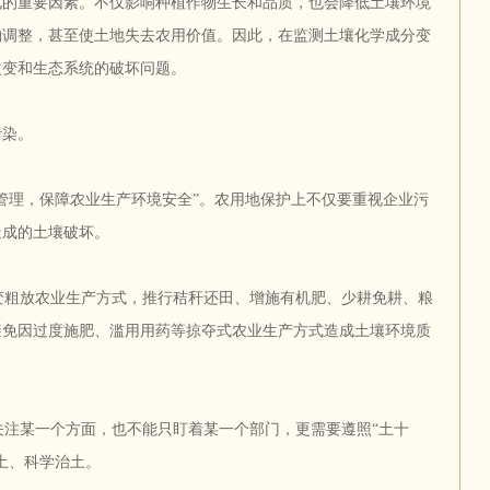
化的重要因素。不仅影响种植作物生长和品质，也会降低土壤环境
构调整，甚至使土地失去农用价值。因此，在监测土壤化学成分变
改变和生态系统的破坏问题。
污染。
管理，保障农业生产环境安全”。农用地保护上不仅要重视企业污
造成的土壤破坏。
粗放农业生产方式，推行秸秆还田、增施有机肥、少耕免耕、粮
避免因过度施肥、滥用用药等掠夺式农业生产方式造成土壤环境质
注某一个方面，也不能只盯着某一个部门，更需要遵照“土十
土、科学治土。