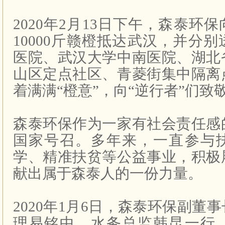
2020
年
2
月
13
日下午，森泰环保
10000
斤赣橙抵达武汉，并分别
医院、武汉大学中南医院、湖北
山区定点社区、青菱街集中隔离
着满满“橙意”，向“逆行者”们致
森泰环保作为一家有社会责任感
国家号召。多年来，一直参与
学、精准扶贫等公益事业，积极
献出属于森泰人的一份力量。
2020
年
1
月
6
日，森泰环保副董事
理易铭中、水务总监韩昆一行