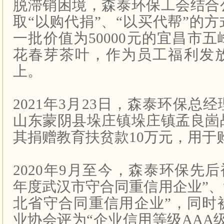
脱滞销困境，森泰环保工会结合
取“以购代捐”、“以买代帮”的
一批价值为
50000
元的宜昌市五
花春芽茶叶，作为员工福利发
上。
2021
年
3
月
23
日，森泰环保总经
山东蒙阴县垛庄镇垛庄镇孟良崮
其捐赠教育扶贫款
10
万元，用于
2020
年
9
月至今，森泰环保先后
年度武汉市守合同重信用企业”、
北省守合同重信用企业”，同时
业协会评为“企业信用等级
AAA