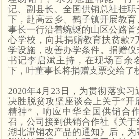
记、副县长、全国供销总社挂职
下，赴高云乡、鹤子镇开展教育
事长一行沿着蜿蜒的山区公路首
心学校，向其捐赠教育扶贫款
7
学设施，改善办学条件。捐赠仪
书记李启斌主持，在现场百余
下，叶董事长将捐赠支票交给了
2020
年
4
月
23
日，为贯彻落实习
决胜脱贫攻坚座谈会上关于“开
精神”，响应中华全国供销合
召，公司接到供销合作社《关于
湖北滞销农产品的通知》后，为