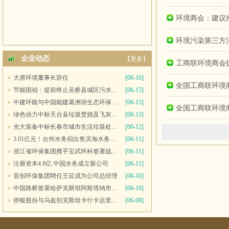
环境商会：建议
环境污染第三方治
企业动态
【更多】
工商联环境商会
大唐环境董事长辞任
[06-16]
全国工商联环境
节能国祯：提前终止吴桥县城区污水处理厂PPP项目合同
[06-15]
中建环能与中国能建葛洲坝生态环保公司开展座谈交流
[06-15]
全国工商联环境
绿色动力中标天台县垃圾焚烧及飞灰填埋场运维服务
[06-13]
光大装备中标长春市城市生活垃圾处理中心渗滤液系统更新改造项目
[06-12]
3.01亿元！台州水务拟出售滨海水务全部股权
[06-11]
浙江省环保集团携手宝武环科签署战略合作协议
[06-11]
注册资本4.8亿 中国水务成立新公司
[06-11]
首创环保集团聘任王征戍为公司总经理
[06-10]
中国路桥签署哈萨克斯坦阿斯塔纳市2号污水处理厂项目商务合同
[06-10]
侨银股份与乌兹别克斯坦卡什卡达里亚州签署合作备忘录
[06-08]